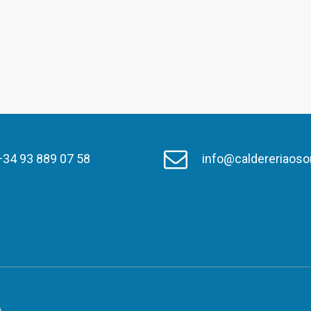
+34 93 889 07 58
info@caldereriaoso
A