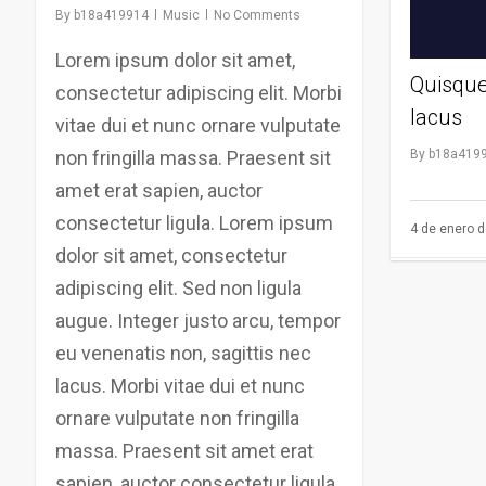
de
By
b18a419914
Music
No Comments
flecha
Lorem ipsum dolor sit amet,
arriba/abajo
Quisque
consectetur adipiscing elit. Morbi
para
lacus
vitae dui et nunc ornare vulputate
aumentar
non fringilla massa. Praesent sit
By
b18a419
o
amet erat sapien, auctor
disminuir
consectetur ligula. Lorem ipsum
4 de enero 
el
dolor sit amet, consectetur
volumen.
adipiscing elit. Sed non ligula
augue. Integer justo arcu, tempor
eu venenatis non, sagittis nec
lacus. Morbi vitae dui et nunc
ornare vulputate non fringilla
massa. Praesent sit amet erat
sapien, auctor consectetur ligula.