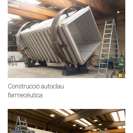
Construcció autoclau
farmecèutica