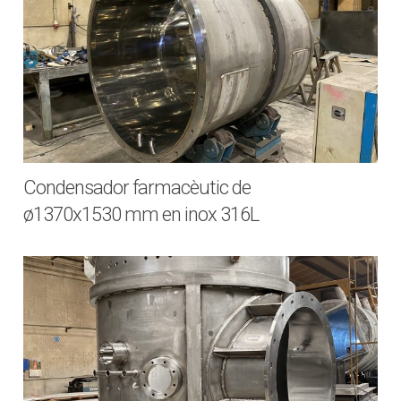
Condensador farmacèutic de
ø1370x1530 mm en inox 316L