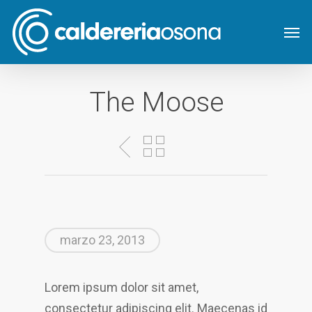
Skip
Men
to
main
content
The Moose
marzo 23, 2013
Lorem ipsum dolor sit amet,
consectetur adipiscing elit. Maecenas id